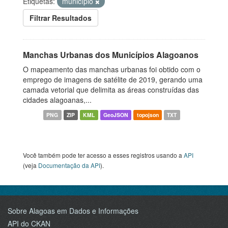
Etiquetas:
município
Filtrar Resultados
Manchas Urbanas dos Municípios Alagoanos
O mapeamento das manchas urbanas foi obtido com o
emprego de imagens de satélite de 2019, gerando uma
camada vetorial que delimita as áreas construídas das
cidades alagoanas,...
PNG
ZIP
KML
GeoJSON
topojson
TXT
Você também pode ter acesso a esses registros usando a
API
(veja
Documentação da API
).
Sobre Alagoas em Dados e Informações
API do CKAN