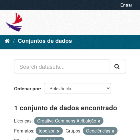
Entrar
Conjuntos de dados
Ordenar por
1 conjunto de dados encontrado
Licenças:
Creative Commons Atribuição
Formatos:
topojson
Grupos:
Geociências