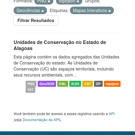
Formatos:
PNG
topojson
Grupos:
Geociências
Etiquetas:
Mapas Interativos
Filtrar Resultados
Unidades de Conservação no Estado de
Alagoas
Esta página contém os dados agregados das Unidades
de Conservação do estado: As Unidades de
Conservação (UC) são espaços territoriais, incluindo
seus recursos ambientais, com...
PNG
GeoJSON
KML
XLSX
CSV
ZIP
topojson
TXT
Você também pode ter acesso a esses registros usando a
API
(veja
Documentação da API
).