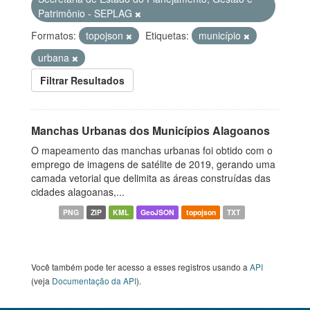
Patrimônio - SEPLAG
Formatos:
topojson
Etiquetas:
município
urbana
Filtrar Resultados
Manchas Urbanas dos Municípios Alagoanos
O mapeamento das manchas urbanas foi obtido com o
emprego de imagens de satélite de 2019, gerando uma
camada vetorial que delimita as áreas construídas das
cidades alagoanas,...
PNG
ZIP
KML
GeoJSON
topojson
TXT
Você também pode ter acesso a esses registros usando a
API
(veja
Documentação da API
).