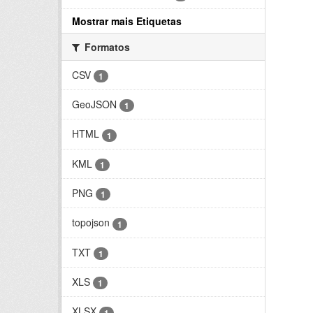
Mostrar mais Etiquetas
Formatos
CSV
1
GeoJSON
1
HTML
1
KML
1
PNG
1
topojson
1
TXT
1
XLS
1
XLSX
1