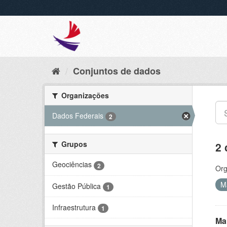
Conjuntos de dados
Organizações
Dados Federais
2
Grupos
2 
Geociências
2
Org
M
Gestão Pública
1
Infraestrutura
1
Ma