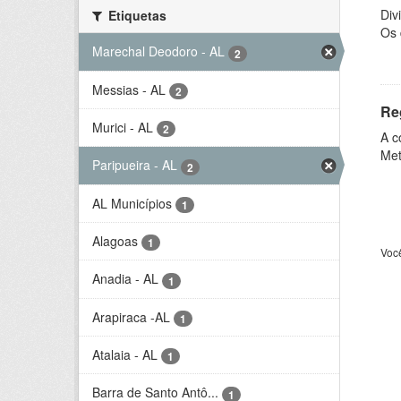
Div
Etiquetas
Os 
Marechal Deodoro - AL
2
Messias - AL
2
Re
Murici - AL
2
A c
Met
Paripueira - AL
2
AL Municípios
1
Alagoas
1
Voc
Anadia - AL
1
Arapiraca -AL
1
Atalaia - AL
1
Barra de Santo Antô...
1