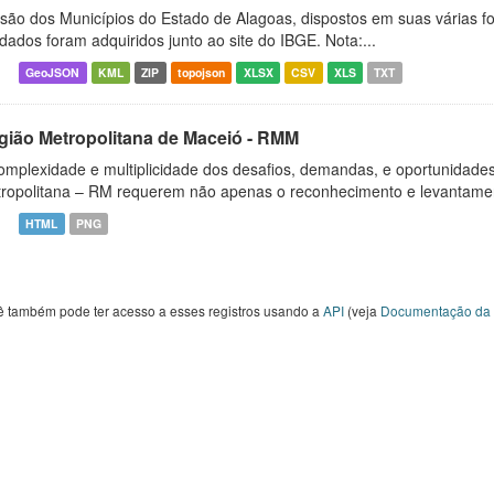
isão dos Municípios do Estado de Alagoas, dispostos em suas várias f
dados foram adquiridos junto ao site do IBGE. Nota:...
GeoJSON
KML
ZIP
topojson
XLSX
CSV
XLS
TXT
gião Metropolitana de Maceió - RMM
omplexidade e multiplicidade dos desafios, demandas, e oportunidad
ropolitana – RM requerem não apenas o reconhecimento e levantamen
HTML
PNG
ê também pode ter acesso a esses registros usando a
API
(veja
Documentação da 