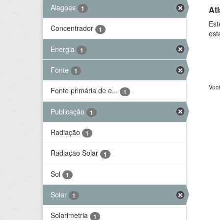
Alagoas
At
1
Est
Concentrador
1
est
Energia
1
Fonte
1
Voc
Fonte primária de e...
1
Publicação
1
Radiação
1
Radiação Solar
1
Sol
1
Solar
1
Solarimetria
1