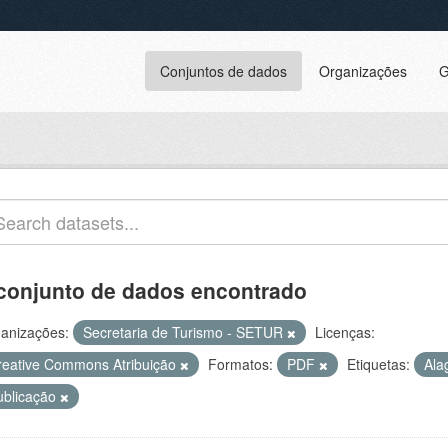
Conjuntos de dados
Organizações
G
conjunto de dados encontrado
anizações:
Secretaria de Turismo - SETUR
Licenças:
reative Commons Atribuição
Formatos:
PDF
Etiquetas:
Ala
ublicação