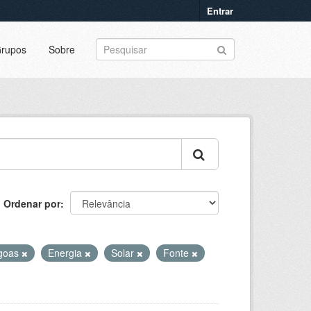
Entrar
rupos
Sobre
Ordenar por
goas
Energia
Solar
Fonte