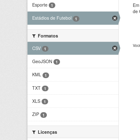
Esporte
Em 
1
de 
Estádios de Futebol
1
Formatos
Voc
CSV
1
GeoJSON
1
KML
1
TXT
1
XLS
1
ZIP
1
Licenças