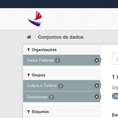
Conjuntos de dados
Organizações
Dados Federais
1
Grupos
1 
Cultura e Turismo
1
Org
G
Geociências
1
Etiquetas
Es