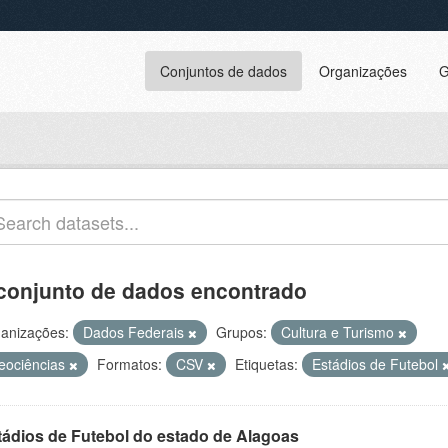
Conjuntos de dados
Organizações
G
conjunto de dados encontrado
anizações:
Dados Federais
Grupos:
Cultura e Turismo
eociências
Formatos:
CSV
Etiquetas:
Estádios de Futebol
tádios de Futebol do estado de Alagoas