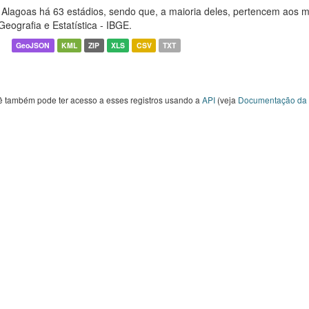
Alagoas há 63 estádios, sendo que, a maioria deles, pertencem aos mun
Geografia e Estatística - IBGE.
GeoJSON
KML
ZIP
XLS
CSV
TXT
ê também pode ter acesso a esses registros usando a
API
(veja
Documentação da 