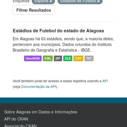
Etiquetas:
Esporte
Estádios de Futebol
Filtrar Resultados
Estádios de Futebol do estado de Alagoas
Em Alagoas há 63 estádios, sendo que, a maioria deles,
pertencem aos municípios. Dados oriundos do Instituto
Brasileiro de Geografia e Estatística - IBGE.
GeoJSON
KML
ZIP
XLS
CSV
TXT
Você também pode ter acesso a esses registros usando a
API
(veja
Documentação da API
).
Sobre Alagoas em Dados e Informações
API do CKAN
Associação CKAN