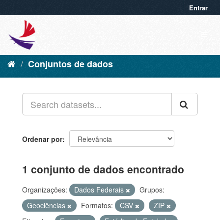
Entrar
Conjuntos de dados
Ordenar por
1 conjunto de dados encontrado
Organizações:
Dados Federais
Grupos:
Geociências
Formatos:
CSV
ZIP