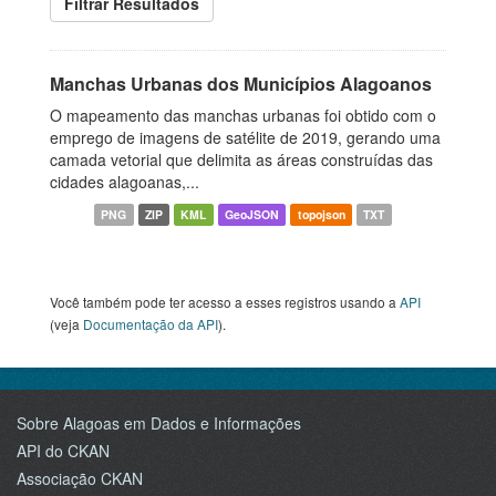
Filtrar Resultados
Manchas Urbanas dos Municípios Alagoanos
O mapeamento das manchas urbanas foi obtido com o
emprego de imagens de satélite de 2019, gerando uma
camada vetorial que delimita as áreas construídas das
cidades alagoanas,...
PNG
ZIP
KML
GeoJSON
topojson
TXT
Você também pode ter acesso a esses registros usando a
API
(veja
Documentação da API
).
Sobre Alagoas em Dados e Informações
API do CKAN
Associação CKAN