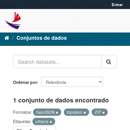
Entrar
Conjuntos de dados
Ordenar por
1 conjunto de dados encontrado
Formatos:
GeoJSON
topojson
ZIP
Etiquetas:
urbana