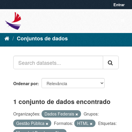
Entrar
Conjuntos de dados
Ordenar por
1 conjunto de dados encontrado
Organizações:
Dados Federais
Grupos:
Gestão Pública
Formatos:
HTML
Etiquetas: