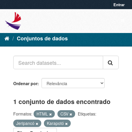
Entrar
Conjuntos de dados
Ordenar por
1 conjunto de dados encontrado
Formatos:
HTML
CSV
Etiquetas:
Jeripancó
Karapotó