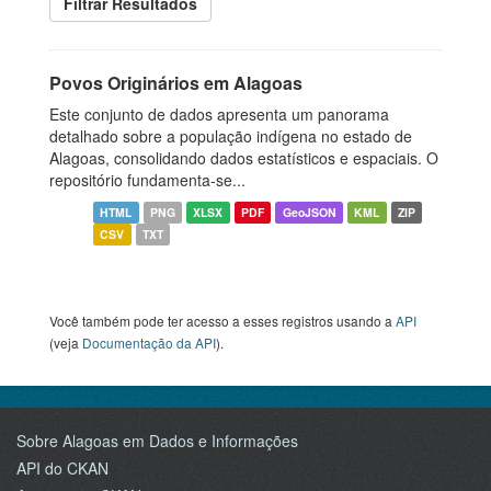
Filtrar Resultados
Povos Originários em Alagoas
Este conjunto de dados apresenta um panorama
detalhado sobre a população indígena no estado de
Alagoas, consolidando dados estatísticos e espaciais. O
repositório fundamenta-se...
HTML
PNG
XLSX
PDF
GeoJSON
KML
ZIP
CSV
TXT
Você também pode ter acesso a esses registros usando a
API
(veja
Documentação da API
).
Sobre Alagoas em Dados e Informações
API do CKAN