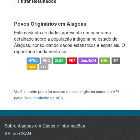
Filtrar Resultados
Povos Originários em Alagoas
Este conjunto de dados apresenta um panorama
detalhado sobre a população indígena no estado de
Alagoas, consolidando dados estatísticos e espaciais. O
repositório fundamenta-se...
HTML
PNG
XLSX
PDF
GeoJSON
KML
ZIP
CSV
TXT
Você também pode ter acesso a esses registros usando a
API
(veja
Documentação da API
).
Sobre Alagoas em Dados e Informações
API do CKAN