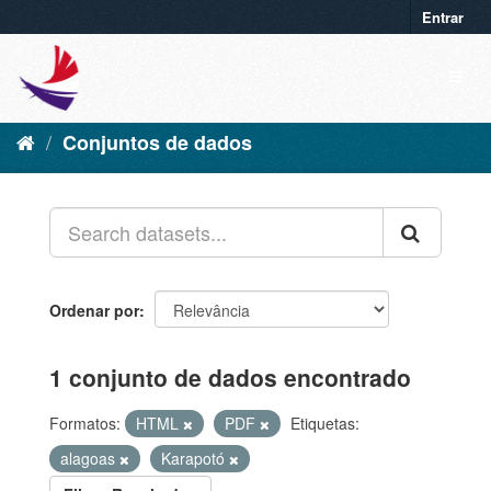
Entrar
Conjuntos de dados
Ordenar por
1 conjunto de dados encontrado
Formatos:
HTML
PDF
Etiquetas:
alagoas
Karapotó