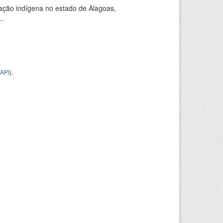
ação indígena no estado de Alagoas,
..
API
).