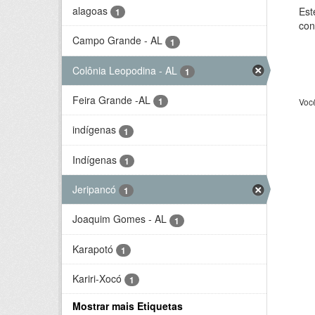
alagoas
Est
1
con
Campo Grande - AL
1
Colônia Leopodina - AL
1
Feira Grande -AL
1
Voc
indígenas
1
Indígenas
1
Jeripancó
1
Joaquim Gomes - AL
1
Karapotó
1
Kariri-Xocó
1
Mostrar mais Etiquetas