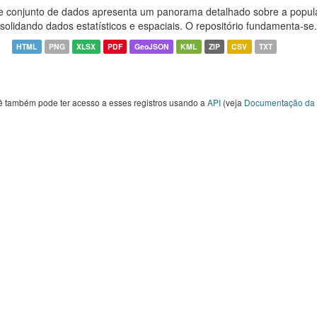
e conjunto de dados apresenta um panorama detalhado sobre a popul
solidando dados estatísticos e espaciais. O repositório fundamenta-se.
HTML
PNG
XLSX
PDF
GeoJSON
KML
ZIP
CSV
TXT
ê também pode ter acesso a esses registros usando a
API
(veja
Documentação da 