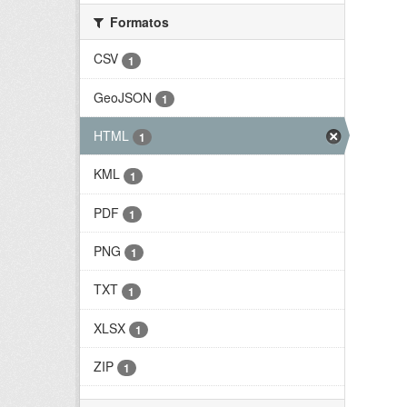
Formatos
CSV
1
GeoJSON
1
HTML
1
KML
1
PDF
1
PNG
1
TXT
1
XLSX
1
ZIP
1