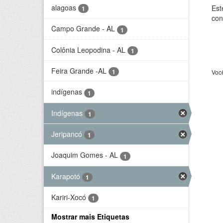
alagoas
Est
1
con
Campo Grande - AL
1
Colônia Leopodina - AL
1
Feira Grande -AL
1
Voc
indígenas
1
Indígenas
1
Jeripancó
1
Joaquim Gomes - AL
1
Karapotó
1
Kariri-Xocó
1
Mostrar mais Etiquetas