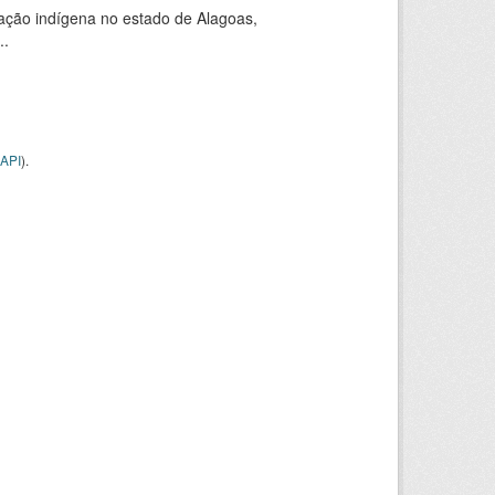
ação indígena no estado de Alagoas,
..
API
).