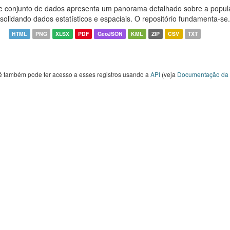
e conjunto de dados apresenta um panorama detalhado sobre a popul
solidando dados estatísticos e espaciais. O repositório fundamenta-se.
HTML
PNG
XLSX
PDF
GeoJSON
KML
ZIP
CSV
TXT
ê também pode ter acesso a esses registros usando a
API
(veja
Documentação da 