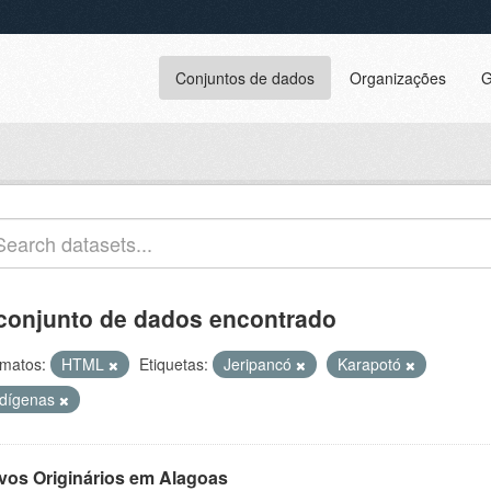
Conjuntos de dados
Organizações
G
conjunto de dados encontrado
matos:
HTML
Etiquetas:
Jeripancó
Karapotó
ndígenas
vos Originários em Alagoas