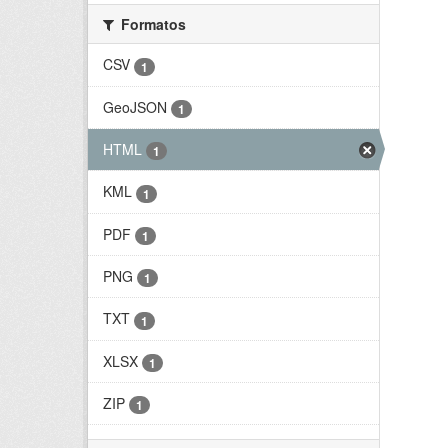
Formatos
CSV
1
GeoJSON
1
HTML
1
KML
1
PDF
1
PNG
1
TXT
1
XLSX
1
ZIP
1