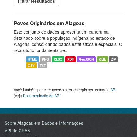
Filtrar Resultados
Povos Originários em Alagoas
Este conjunto de dados apresenta um panorama
detalhado sobre a população indígena no estado de
Alagoas, consolidando dados estatísticos e espaciais. O
repositório fundamenta-se...
HTML
PNG
XLSX
PDF
GeoJSON
KML
ZIP
CSV
TXT
Você também pode ter acesso a esses registros usando a
API
(veja
Documentação da API
).
Sobre Alagoas em Dados e Informações
API do CKAN