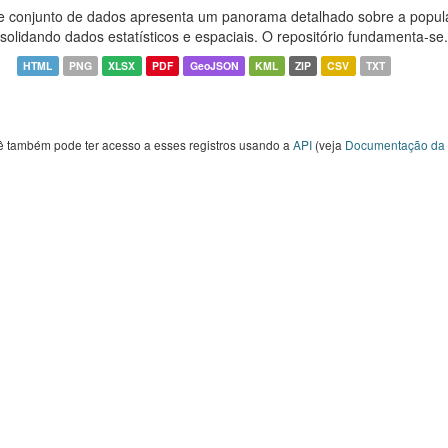
e conjunto de dados apresenta um panorama detalhado sobre a popul
solidando dados estatísticos e espaciais. O repositório fundamenta-se.
HTML
PNG
XLSX
PDF
GeoJSON
KML
ZIP
CSV
TXT
ê também pode ter acesso a esses registros usando a
API
(veja
Documentação da 