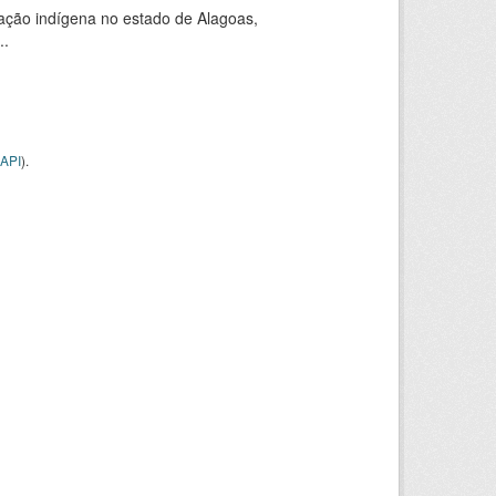
ação indígena no estado de Alagoas,
..
API
).