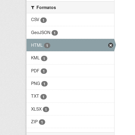
Formatos
CSV
1
GeoJSON
1
HTML
1
KML
1
PDF
1
PNG
1
TXT
1
XLSX
1
ZIP
1