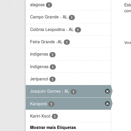
alagoas
Est
1
con
Campo Grande - AL
1
Colônia Leopodina - AL
1
Feira Grande -AL
1
Voc
indígenas
1
Indígenas
1
Jeripancó
1
Joaquim Gomes - AL
1
Karapotó
1
Kariri-Xocó
1
Mostrar mais Etiquetas