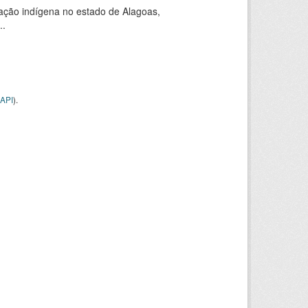
ação indígena no estado de Alagoas,
..
API
).