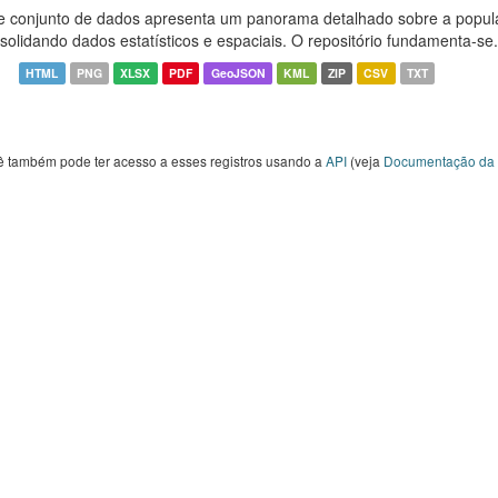
e conjunto de dados apresenta um panorama detalhado sobre a popul
solidando dados estatísticos e espaciais. O repositório fundamenta-se.
HTML
PNG
XLSX
PDF
GeoJSON
KML
ZIP
CSV
TXT
ê também pode ter acesso a esses registros usando a
API
(veja
Documentação da 