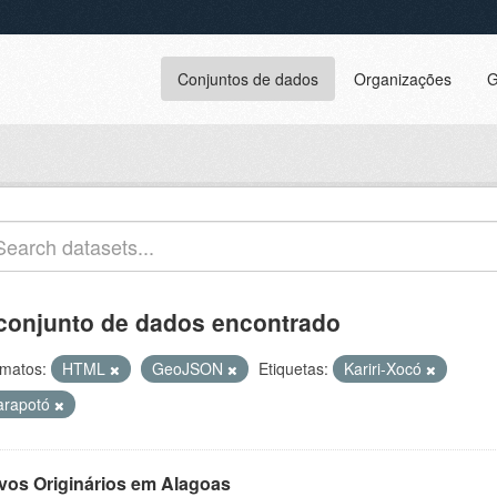
Conjuntos de dados
Organizações
G
conjunto de dados encontrado
matos:
HTML
GeoJSON
Etiquetas:
Kariri-Xocó
arapotó
vos Originários em Alagoas