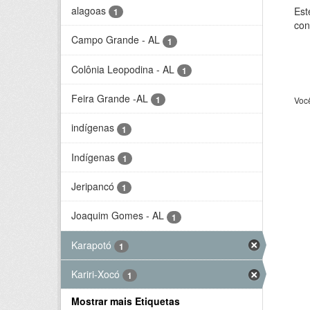
alagoas
Est
1
con
Campo Grande - AL
1
Colônia Leopodina - AL
1
Feira Grande -AL
1
Voc
indígenas
1
Indígenas
1
Jeripancó
1
Joaquim Gomes - AL
1
Karapotó
1
Kariri-Xocó
1
Mostrar mais Etiquetas