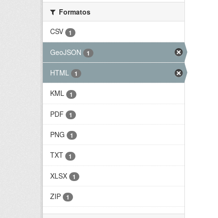
Formatos
CSV
1
GeoJSON
1
HTML
1
KML
1
PDF
1
PNG
1
TXT
1
XLSX
1
ZIP
1