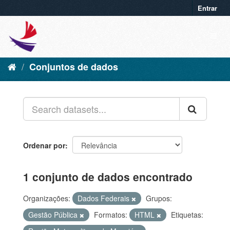
Entrar
Conjuntos de dados
Ordenar por
1 conjunto de dados encontrado
Organizações:
Dados Federais
Grupos:
Gestão Pública
Formatos:
HTML
Etiquetas: