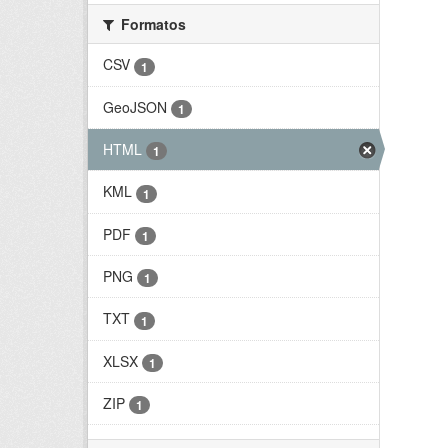
Formatos
CSV
1
GeoJSON
1
HTML
1
KML
1
PDF
1
PNG
1
TXT
1
XLSX
1
ZIP
1