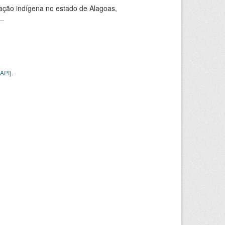
ação indígena no estado de Alagoas,
..
API
).