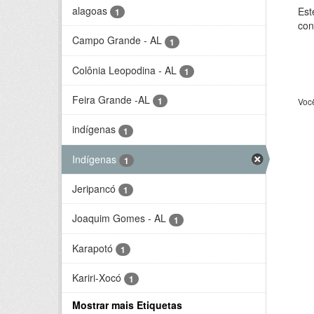
alagoas
Est
1
con
Campo Grande - AL
1
Colônia Leopodina - AL
1
Feira Grande -AL
1
Voc
indígenas
1
Indígenas
1
Jeripancó
1
Joaquim Gomes - AL
1
Karapotó
1
Kariri-Xocó
1
Mostrar mais Etiquetas