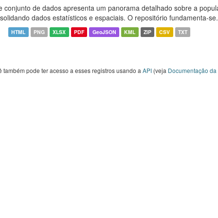
e conjunto de dados apresenta um panorama detalhado sobre a popul
solidando dados estatísticos e espaciais. O repositório fundamenta-se.
HTML
PNG
XLSX
PDF
GeoJSON
KML
ZIP
CSV
TXT
ê também pode ter acesso a esses registros usando a
API
(veja
Documentação da 