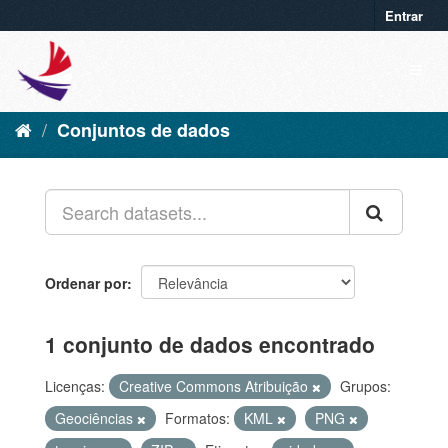
Entrar
Conjuntos de dados
Ordenar por
1 conjunto de dados encontrado
Licenças:
Creative Commons Atribuição
Grupos:
Geociências
Formatos:
KML
PNG