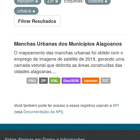
topojson
ZIP
Etiquetas:
cidades
urbana
Filtrar Resultados
Manchas Urbanas dos Municípios Alagoanos
O mapeamento das manchas urbanas foi obtido com o
emprego de imagens de satélite de 2019, gerando uma
camada vetorial que delimita as áreas construídas das
cidades alagoanas,...
PNG
ZIP
KML
GeoJSON
topojson
TXT
Você também pode ter acesso a esses registros usando a
API
(veja
Documentação da API
).
Sobre Alagoas em Dados e Informações