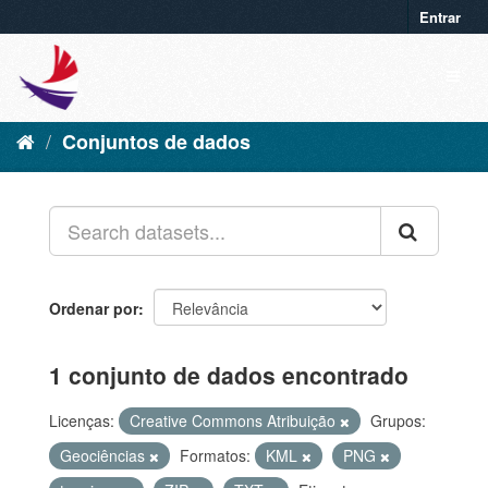
Entrar
Conjuntos de dados
Ordenar por
1 conjunto de dados encontrado
Licenças:
Creative Commons Atribuição
Grupos:
Geociências
Formatos:
KML
PNG