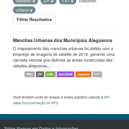
topojson
ZIP
TXT
Etiquetas:
urbana
Filtrar Resultados
Manchas Urbanas dos Municípios Alagoanos
O mapeamento das manchas urbanas foi obtido com o
emprego de imagens de satélite de 2019, gerando uma
camada vetorial que delimita as áreas construídas das
cidades alagoanas,...
PNG
ZIP
KML
GeoJSON
topojson
TXT
Você também pode ter acesso a esses registros usando a
API
(veja
Documentação da API
).
Sobre Alagoas em Dados e Informações