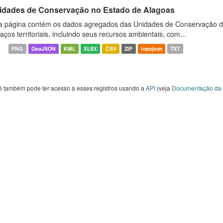
idades de Conservação no Estado de Alagoas
a página contém os dados agregados das Unidades de Conservação d
aços territoriais, incluindo seus recursos ambientais, com...
PNG
GeoJSON
KML
XLSX
CSV
ZIP
topojson
TXT
ê também pode ter acesso a esses registros usando a
API
(veja
Documentação da 