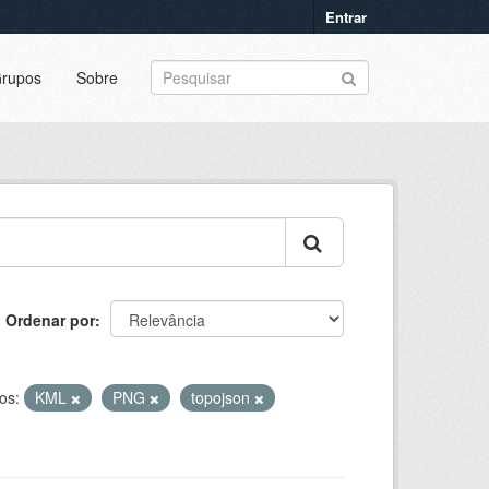
Entrar
rupos
Sobre
Ordenar por
os:
KML
PNG
topojson