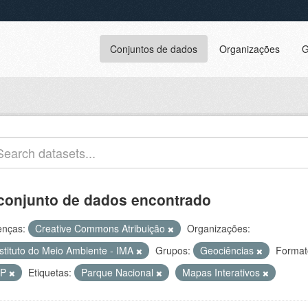
Conjuntos de dados
Organizações
G
conjunto de dados encontrado
enças:
Creative Commons Atribuição
Organizações:
nstituto do Meio Ambiente - IMA
Grupos:
Geociências
Format
IP
Etiquetas:
Parque Nacional
Mapas Interativos