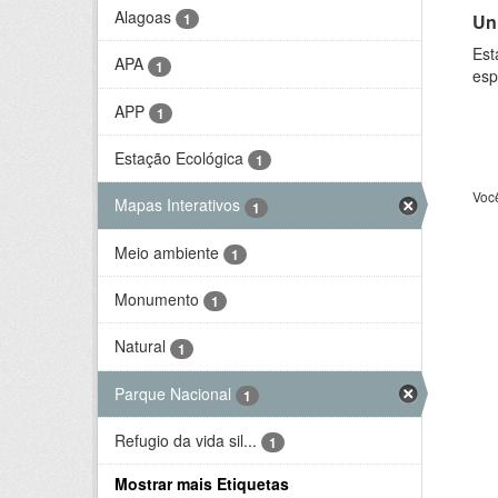
Alagoas
Un
1
Est
APA
1
esp
APP
1
Estação Ecológica
1
Voc
Mapas Interativos
1
Meio ambiente
1
Monumento
1
Natural
1
Parque Nacional
1
Refugio da vida sil...
1
Mostrar mais Etiquetas