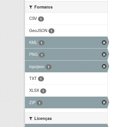
Formatos
CSV
1
GeoJSON
1
KML
1
PNG
1
topojson
1
TXT
1
XLSX
1
ZIP
1
Licenças