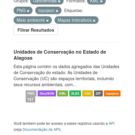
Grupos:
Geociências
Formatos:
KML
PNG
topojson
Etiquetas:
Meio ambiente
Mapas Interativos
Filtrar Resultados
Unidades de Conservação no Estado de
Alagoas
Esta página contém os dados agregados das Unidades
de Conservação do estado: As Unidades de
Conservação (UC) são espaços territoriais, incluindo
seus recursos ambientais, com...
PNG
GeoJSON
KML
XLSX
CSV
ZIP
topojson
TXT
Você também pode ter acesso a esses registros usando a
API
(veja
Documentação da API
).