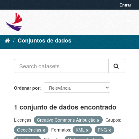
Entrar
Conjuntos de dados
Ordenar por
1 conjunto de dados encontrado
Licenças:
Creative Commons Atribuição
Grupos:
Geociências
Formatos:
KML
PNG