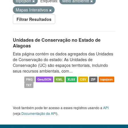
topojson
Etiquetas:
Meio ambiente
Mapas Interativos
Filtrar Resultados
Unidades de Conservação no Estado de
Alagoas
Esta página contém os dados agregados das Unidades
de Conservação do estado: As Unidades de
Conservação (UC) são espaços territoriais, incluindo
seus recursos ambientais, com...
PNG
GeoJSON
KML
XLSX
CSV
ZIP
topojson
TXT
Você também pode ter acesso a esses registros usando a
API
(veja
Documentação da API
).