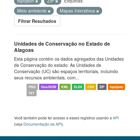
topojson
ZIP
Etiquetas:
Meio ambiente
Mapas Interativos
Filtrar Resultados
Unidades de Conservação no Estado de
Alagoas
Esta página contém os dados agregados das Unidades
de Conservação do estado: As Unidades de
Conservação (UC) são espaços territoriais, incluindo
seus recursos ambientais, com...
PNG
GeoJSON
KML
XLSX
CSV
ZIP
topojson
TXT
Você também pode ter acesso a esses registros usando a
API
(veja
Documentação da API
).