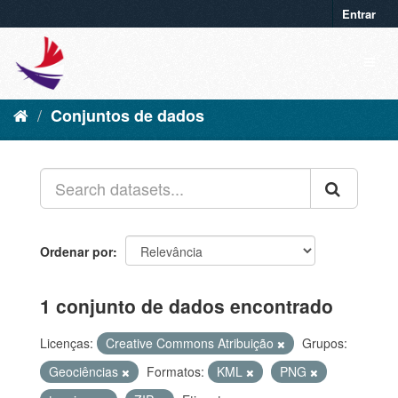
Entrar
Conjuntos de dados
Ordenar por
1 conjunto de dados encontrado
Licenças:
Creative Commons Atribuição
Grupos:
Geociências
Formatos:
KML
PNG