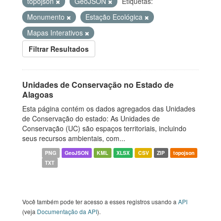
topojson
GeoJSON
Etiquetas:
Monumento
Estação Ecológica
Mapas Interativos
Filtrar Resultados
Unidades de Conservação no Estado de
Alagoas
Esta página contém os dados agregados das Unidades
de Conservação do estado: As Unidades de
Conservação (UC) são espaços territoriais, incluindo
seus recursos ambientais, com...
PNG
GeoJSON
KML
XLSX
CSV
ZIP
topojson
TXT
Você também pode ter acesso a esses registros usando a
API
(veja
Documentação da API
).