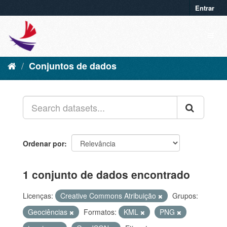
Entrar
Conjuntos de dados
Ordenar por
1 conjunto de dados encontrado
Licenças:
Creative Commons Atribuição
Grupos:
Geociências
Formatos:
KML
PNG