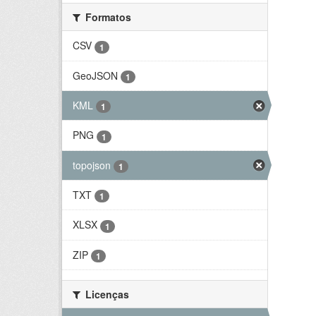
Formatos
CSV
1
GeoJSON
1
KML
1
PNG
1
topojson
1
TXT
1
XLSX
1
ZIP
1
Licenças