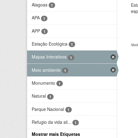
Alagoas
Est
1
esp
APA
1
APP
1
Estação Ecológica
1
Voc
Mapas Interativos
1
Meio ambiente
1
Monumento
1
Natural
1
Parque Nacional
1
Refugio da vida sil...
1
Mostrar mais Etiquetas