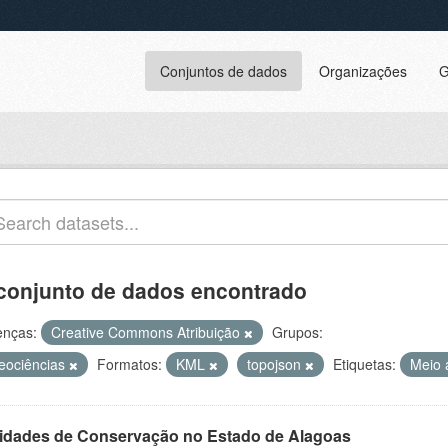
Conjuntos de dados
Organizações
G
conjunto de dados encontrado
enças:
Creative Commons Atribuição
Grupos:
eociências
Formatos:
KML
topojson
Etiquetas:
Meio 
idades de Conservação no Estado de Alagoas