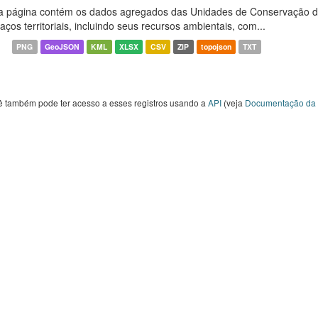
a página contém os dados agregados das Unidades de Conservação d
aços territoriais, incluindo seus recursos ambientais, com...
PNG
GeoJSON
KML
XLSX
CSV
ZIP
topojson
TXT
ê também pode ter acesso a esses registros usando a
API
(veja
Documentação da 