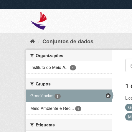
Conjuntos de dados
Organizações
Instituto do Meio A...
1
Grupos
1 
Geociências
1
Lic
G
Meio Ambiente e Rec...
1
M
Etiquetas