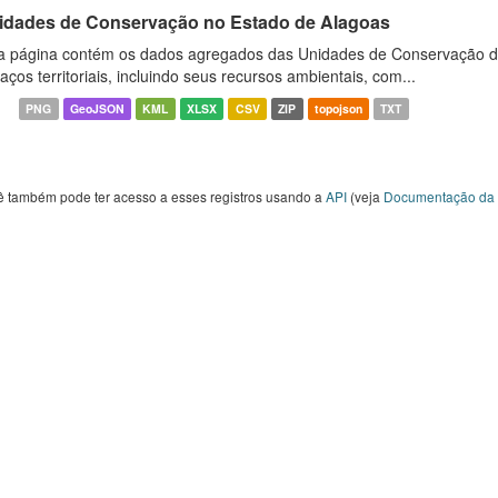
idades de Conservação no Estado de Alagoas
a página contém os dados agregados das Unidades de Conservação d
aços territoriais, incluindo seus recursos ambientais, com...
PNG
GeoJSON
KML
XLSX
CSV
ZIP
topojson
TXT
ê também pode ter acesso a esses registros usando a
API
(veja
Documentação da 