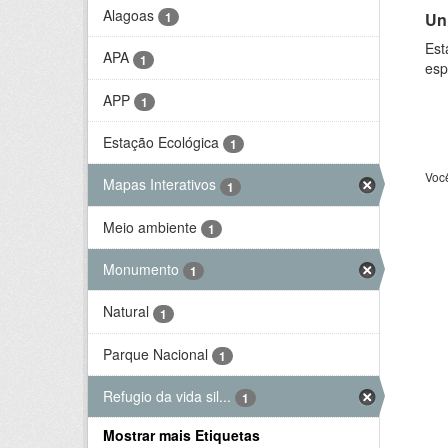
Alagoas
Un
1
Est
APA
1
esp
APP
1
Estação Ecológica
1
Voc
Mapas Interativos
1
Meio ambiente
1
Monumento
1
Natural
1
Parque Nacional
1
Refugio da vida sil...
1
Mostrar mais Etiquetas