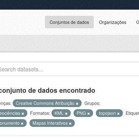
Conjuntos de dados
Organizações
G
conjunto de dados encontrado
enças:
Creative Commons Atribuição
Grupos:
eociências
Formatos:
KML
PNG
topojson
Etique
onumento
Mapas Interativos