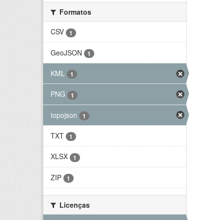
Formatos
CSV
1
GeoJSON
1
KML
1
PNG
1
topojson
1
TXT
1
XLSX
1
ZIP
1
Licenças