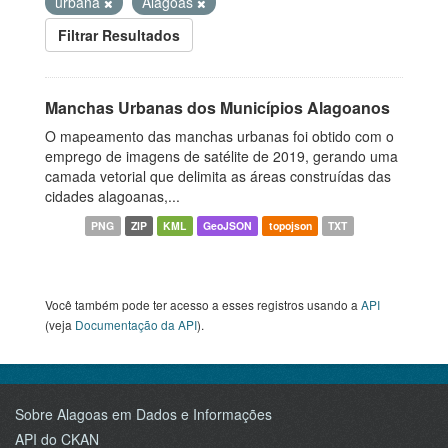
urbana
Alagoas
Filtrar Resultados
Manchas Urbanas dos Municípios Alagoanos
O mapeamento das manchas urbanas foi obtido com o
emprego de imagens de satélite de 2019, gerando uma
camada vetorial que delimita as áreas construídas das
cidades alagoanas,...
PNG
ZIP
KML
GeoJSON
topojson
TXT
Você também pode ter acesso a esses registros usando a
API
(veja
Documentação da API
).
Sobre Alagoas em Dados e Informações
API do CKAN