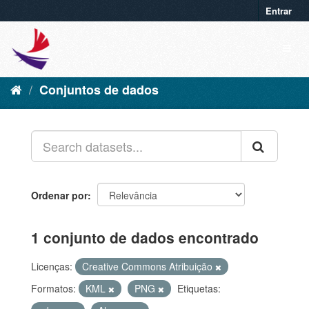
Entrar
Conjuntos de dados
Ordenar por
1 conjunto de dados encontrado
Licenças:
Creative Commons Atribuição
Formatos:
KML
PNG
Etiquetas: