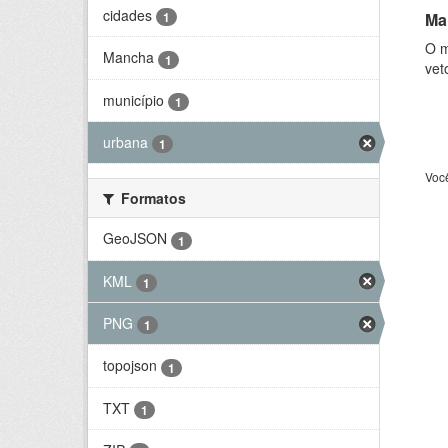
cidades
Ma
1
O m
Mancha
1
vet
município
1
urbana
1
Voc
Formatos
GeoJSON
1
KML
1
PNG
1
topojson
1
TXT
1