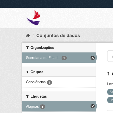
Conjuntos de dados
Organizações
Secretaria de Estad...
1
Grupos
1 
Geociências
1
Lic
S
Etiquetas
u
Alagoas
1