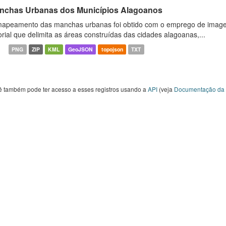
nchas Urbanas dos Municípios Alagoanos
apeamento das manchas urbanas foi obtido com o emprego de image
orial que delimita as áreas construídas das cidades alagoanas,...
PNG
ZIP
KML
GeoJSON
topojson
TXT
ê também pode ter acesso a esses registros usando a
API
(veja
Documentação da 