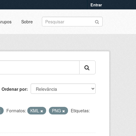
Entrar
rupos
Sobre
Ordenar por
Formatos:
KML
PNG
Etiquetas: