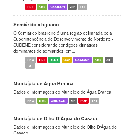
PDF
KML
GeoJSON
ZIP
TXT
Semiárido alagoano
O Semiárido brasileiro é uma região delimitada pela
Superintendência de Desenvolvimento do Nordeste -
SUDENE considerando condições climáticas
dominantes de semiaridez, em...
PNG
PDF
XLSX
CSV
GeoJSON
KML
ZIP
TXT
Município de Água Branca
Dados e Informações do Município de Água Branca.
PNG
KML
GeoJSON
ZIP
PDF
TXT
Município de Olho D'Água do Casado
Dados e Informações do Município de Olho D'Água do
Casado