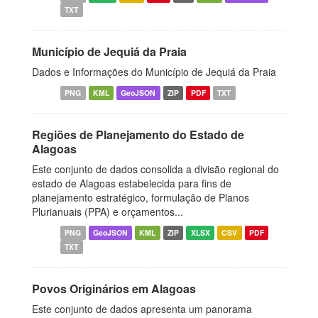
TXT
Município de Jequiá da Praia
Dados e Informações do Município de Jequiá da Praia
PNG
KML
GeoJSON
ZIP
PDF
TXT
Regiões de Planejamento do Estado de
Alagoas
Este conjunto de dados consolida a divisão regional do
estado de Alagoas estabelecida para fins de
planejamento estratégico, formulação de Planos
Plurianuais (PPA) e orçamentos...
PNG
GeoJSON
KML
ZIP
XLSX
CSV
PDF
TXT
Povos Originários em Alagoas
Este conjunto de dados apresenta um panorama