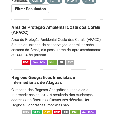
Formatos:
KML
TXT
PDF
ZIP
Filtrar Resultados
Área de Proteção Ambiental Costa dos Corais
(APACC)
Área de Proteção Ambiental Costa dos Corais (APACC)
é a maior unidade de conservação federal marinha
costeira do Brasil, ela possui área de aproximadamente
89.441,64 ha (oitenta...
PDF
GeoJSON
KML
ZIP
TXT
Regiões Geográficas Imediatas e
Intermediárias de Alagoas
O recorte das Regiões Geográficas Imediatas e
Intermediárias de 2017 é resultado das mudanças
ocorridas no Brasil nas últimas três décadas. As
Regiões Geográficas Imediatas são...
PNG
XLSX
CSV
PDF
ZIP
KML
GeoJSON