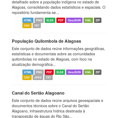
detalhado sobre a população indígena no estado de
Alagoas, consolidando dados estatísticos e espaciais. O
repositório fundamenta-se...
HTML
PNG
XLSX
PDF
GeoJSON
KML
ZIP
CSV
TXT
População Quilombola de Alagoas
Este conjunto de dados reúne informações geográficas,
estatísticas e documentais sobre as comunidades
quilombolas no estado de Alagoas, com foco na
atualização demográfica...
HTML
PNG
PDF
XLSX
GeoJSON
KML
ZIP
CSV
JPEG
TXT
Canal do Sertão Alagoano
Este conjunto de dados reúne arquivos geoespaciais e
documentos técnicos sobre o Canal do Sertão
Alagoano, infraestrutura hídrica destinada à
transposição de águas do Rio São...