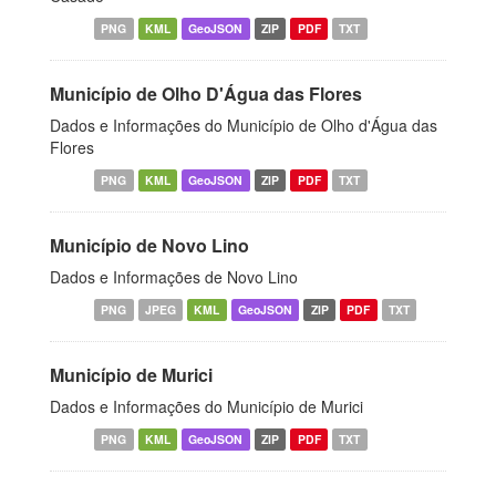
PNG
KML
GeoJSON
ZIP
PDF
TXT
Município de Olho D'Água das Flores
Dados e Informações do Município de Olho d'Água das
Flores
PNG
KML
GeoJSON
ZIP
PDF
TXT
Município de Novo Lino
Dados e Informações de Novo Lino
PNG
JPEG
KML
GeoJSON
ZIP
PDF
TXT
Município de Murici
Dados e Informações do Município de Murici
PNG
KML
GeoJSON
ZIP
PDF
TXT