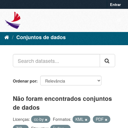
Entrar
Conjuntos de dados
Ordenar por
Não foram encontrados conjuntos
de dados
Licenças:
cc-by
Formatos:
KML
PDF