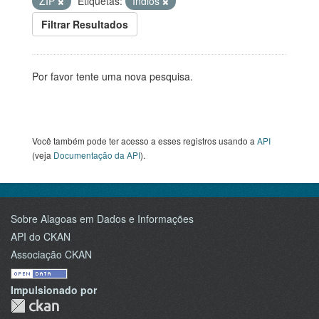
ZIP
Etiquetas:
Índios
Filtrar Resultados
Por favor tente uma nova pesquisa.
Você também pode ter acesso a esses registros usando a
API
(veja
Documentação da API
).
Sobre Alagoas em Dados e Informações
API do CKAN
Associação CKAN
Impulsionado por