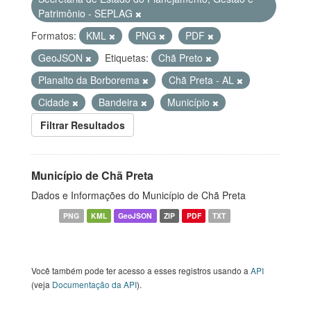
Patrimônio - SEPLAG
Formatos:
KML
PNG
PDF
GeoJSON
Etiquetas:
Chã Preto
Planalto da Borborema
Chã Preta - AL
Cidade
Bandeira
Município
Filtrar Resultados
Município de Chã Preta
Dados e Informações do Município de Chã Preta
PNG
KML
GeoJSON
ZIP
PDF
TXT
Você também pode ter acesso a esses registros usando a
API
(veja
Documentação da API
).