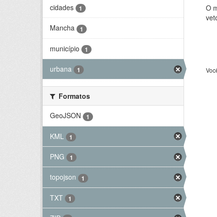
cidades
O m
1
vet
Mancha
1
município
1
urbana
1
Voc
Formatos
GeoJSON
1
KML
1
PNG
1
topojson
1
TXT
1