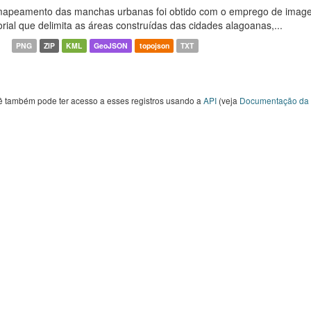
apeamento das manchas urbanas foi obtido com o emprego de image
orial que delimita as áreas construídas das cidades alagoanas,...
PNG
ZIP
KML
GeoJSON
topojson
TXT
ê também pode ter acesso a esses registros usando a
API
(veja
Documentação da 