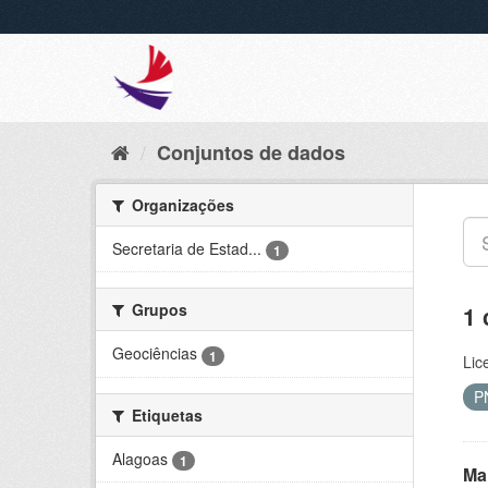
Conjuntos de dados
Organizações
Secretaria de Estad...
1
Grupos
1 
Geociências
1
Lic
P
Etiquetas
Alagoas
1
Ma