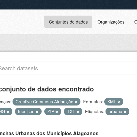
Conjuntos de dados
Organizações
G
conjunto de dados encontrado
enças:
Creative Commons Atribuição
Formatos:
KML
NG
topojson
ZIP
TXT
Etiquetas:
urbana
nchas Urbanas dos Municípios Alagoanos