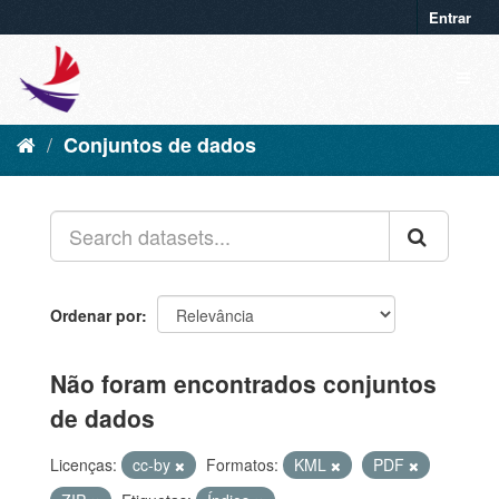
Entrar
Conjuntos de dados
Ordenar por
Não foram encontrados conjuntos
de dados
Licenças:
cc-by
Formatos:
KML
PDF