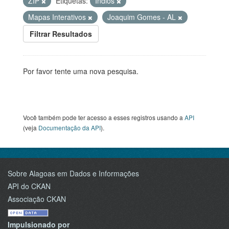
ZIP
Etiquetas:
Índios
Mapas Interativos
Joaquim Gomes - AL
Filtrar Resultados
Por favor tente uma nova pesquisa.
Você também pode ter acesso a esses registros usando a
API
(veja
Documentação da API
).
Sobre Alagoas em Dados e Informações
API do CKAN
Associação CKAN
Impulsionado por