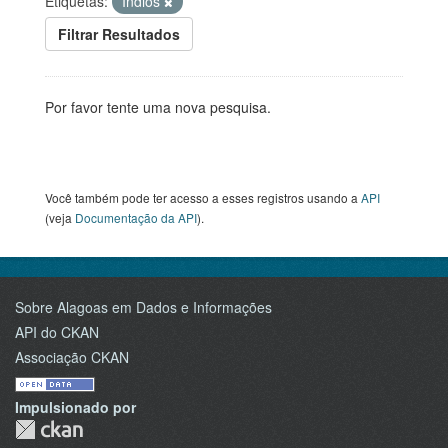
Etiquetas:
Índios
Filtrar Resultados
Por favor tente uma nova pesquisa.
Você também pode ter acesso a esses registros usando a
API
(veja
Documentação da API
).
Sobre Alagoas em Dados e Informações
API do CKAN
Associação CKAN
Impulsionado por