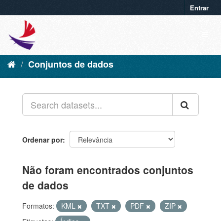
Entrar
Conjuntos de dados
Ordenar por
Não foram encontrados conjuntos
de dados
Formatos:
KML
TXT
PDF
ZIP