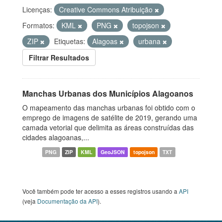
Licenças:
Creative Commons Atribuição
Formatos:
KML
PNG
topojson
ZIP
Etiquetas:
Alagoas
urbana
Filtrar Resultados
Manchas Urbanas dos Municípios Alagoanos
O mapeamento das manchas urbanas foi obtido com o
emprego de imagens de satélite de 2019, gerando uma
camada vetorial que delimita as áreas construídas das
cidades alagoanas,...
PNG
ZIP
KML
GeoJSON
topojson
TXT
Você também pode ter acesso a esses registros usando a
API
(veja
Documentação da API
).