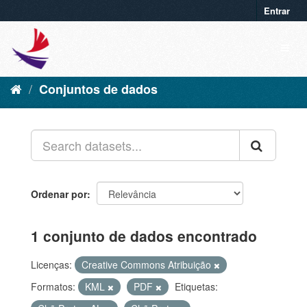
Entrar
Conjuntos de dados
Ordenar por
1 conjunto de dados encontrado
Licenças:
Creative Commons Atribuição
Formatos:
KML
PDF
Etiquetas: