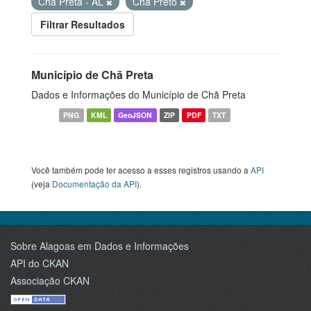
Chã Preta - AL
Chã Preto
Filtrar Resultados
Município de Chã Preta
Dados e Informações do Município de Chã Preta
PNG
KML
GeoJSON
ZIP
PDF
TXT
Você também pode ter acesso a esses registros usando a
API
(veja
Documentação da API
).
Sobre Alagoas em Dados e Informações
API do CKAN
Associação CKAN