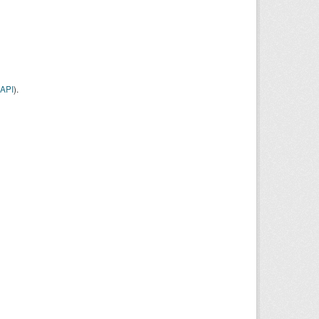
API
).