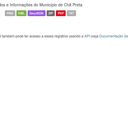
os e Informações do Município de Chã Preta
PNG
KML
GeoJSON
ZIP
PDF
TXT
ê também pode ter acesso a esses registros usando a
API
(veja
Documentação da 