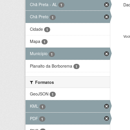
Chã Preta - AL
Dad
1
Chã Preto
1
Cidade
1
Voc
Mapa
1
Município
1
Planalto da Borborema
1
Formatos
GeoJSON
1
KML
1
PDF
1