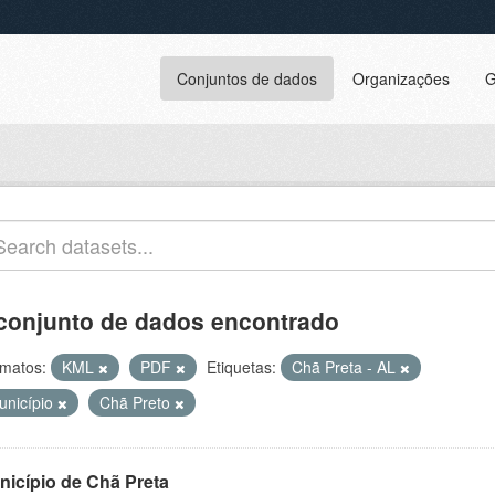
Conjuntos de dados
Organizações
G
conjunto de dados encontrado
matos:
KML
PDF
Etiquetas:
Chã Preta - AL
unicípio
Chã Preto
nicípio de Chã Preta