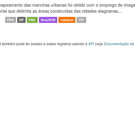
apeamento das manchas urbanas foi obtido com o emprego de image
orial que delimita as áreas construídas das cidades alagoanas,...
PNG
ZIP
KML
GeoJSON
topojson
TXT
ê também pode ter acesso a esses registros usando a
API
(veja
Documentação da 