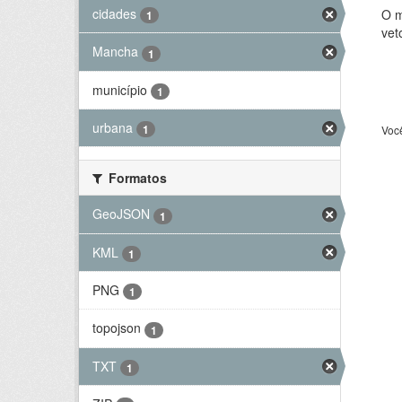
cidades
O m
1
vet
Mancha
1
município
1
urbana
1
Voc
Formatos
GeoJSON
1
KML
1
PNG
1
topojson
1
TXT
1