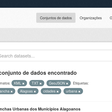
Conjuntos de dados
Organizações
G
conjunto de dados encontrado
matos:
KML
TXT
GeoJSON
Etiquetas:
ancha
Alagoas
cidades
urbana
nchas Urbanas dos Municípios Alagoanos