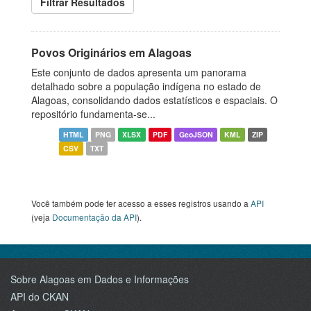
Filtrar Resultados
Povos Originários em Alagoas
Este conjunto de dados apresenta um panorama
detalhado sobre a população indígena no estado de
Alagoas, consolidando dados estatísticos e espaciais. O
repositório fundamenta-se...
HTML
PNG
XLSX
PDF
GeoJSON
KML
ZIP
CSV
TXT
Você também pode ter acesso a esses registros usando a
API
(veja
Documentação da API
).
Sobre Alagoas em Dados e Informações
API do CKAN