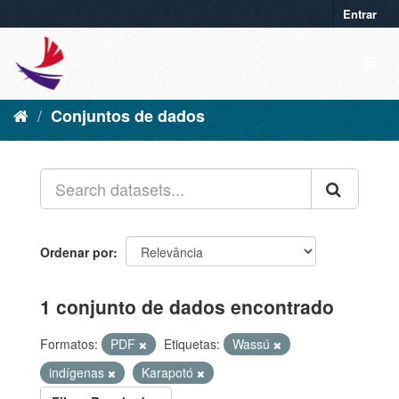
Entrar
Conjuntos de dados
Ordenar por
1 conjunto de dados encontrado
Formatos:
PDF
Etiquetas:
Wassú
indígenas
Karapotó