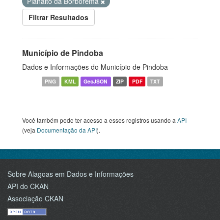
Planalto da Borborema
Filtrar Resultados
Município de Pindoba
Dados e Informações do Município de Pindoba
PNG
KML
GeoJSON
ZIP
PDF
TXT
Você também pode ter acesso a esses registros usando a
API
(veja
Documentação da API
).
Sobre Alagoas em Dados e Informações
API do CKAN
Associação CKAN