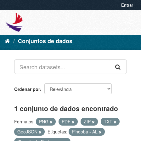
Entrar
Conjuntos de dados
Ordenar por
1 conjunto de dados encontrado
Formatos:
PNG
PDF
ZIP
TXT
GeoJSON
Etiquetas:
Pindoba - AL