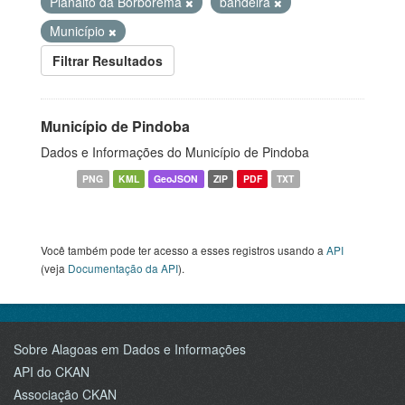
Planalto da Borborema
bandeira
Município
Filtrar Resultados
Município de Pindoba
Dados e Informações do Município de Pindoba
PNG
KML
GeoJSON
ZIP
PDF
TXT
Você também pode ter acesso a esses registros usando a
API
(veja
Documentação da API
).
Sobre Alagoas em Dados e Informações
API do CKAN
Associação CKAN