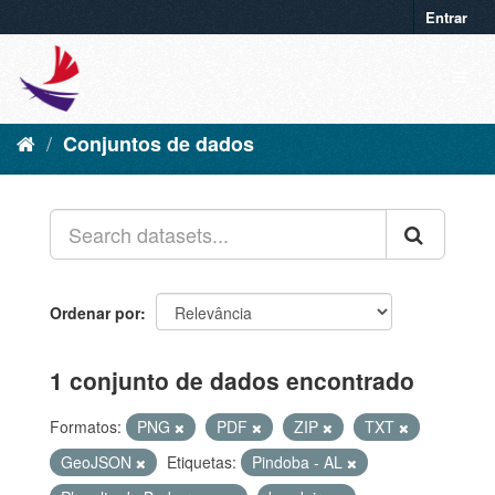
Entrar
Conjuntos de dados
Ordenar por
1 conjunto de dados encontrado
Formatos:
PNG
PDF
ZIP
TXT
GeoJSON
Etiquetas:
Pindoba - AL