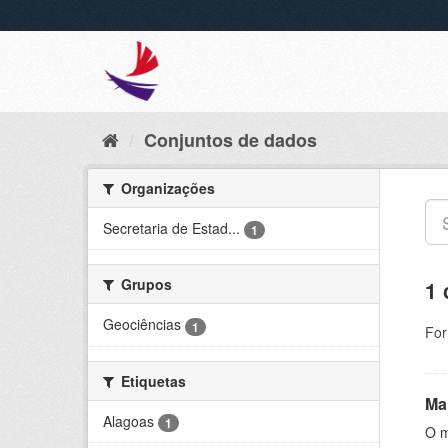
Conjuntos de dados
Organizações
Secretaria de Estad...
1
Grupos
1 
Geociências
1
For
Etiquetas
Ma
Alagoas
1
O m