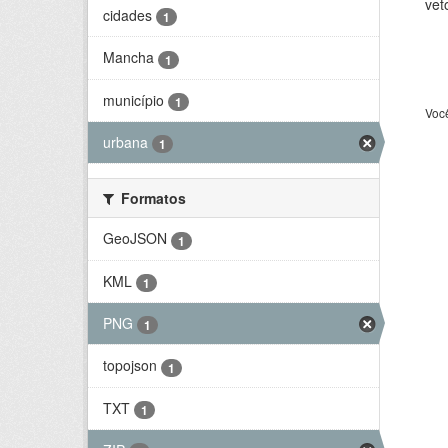
vet
cidades
1
Mancha
1
município
1
Voc
urbana
1
Formatos
GeoJSON
1
KML
1
PNG
1
topojson
1
TXT
1