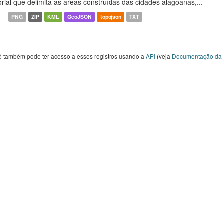
orial que delimita as áreas construídas das cidades alagoanas,...
PNG
ZIP
KML
GeoJSON
topojson
TXT
ê também pode ter acesso a esses registros usando a
API
(veja
Documentação da 