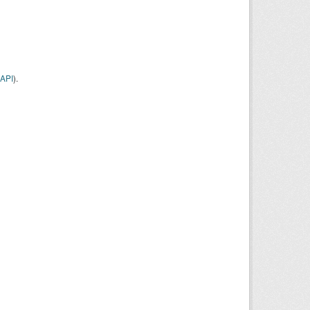
API
).