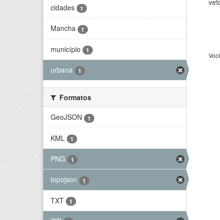
vet
cidades
1
Mancha
1
município
1
Voc
urbana
1
Formatos
GeoJSON
1
KML
1
PNG
1
topojson
1
TXT
1