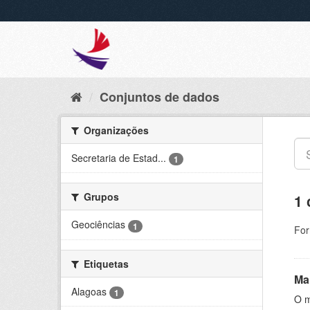
Conjuntos de dados
Organizações
Secretaria de Estad...
1
Grupos
1 
Geociências
1
For
Etiquetas
Ma
Alagoas
1
O m