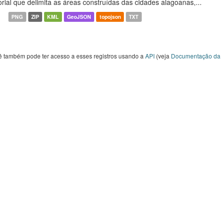
orial que delimita as áreas construídas das cidades alagoanas,...
PNG
ZIP
KML
GeoJSON
topojson
TXT
ê também pode ter acesso a esses registros usando a
API
(veja
Documentação da 