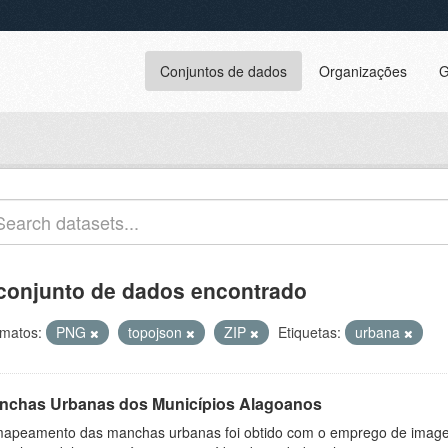
Conjuntos de dados
Organizações
G
conjunto de dados encontrado
matos:
PNG
topojson
ZIP
Etiquetas:
urbana
nchas Urbanas dos Municípios Alagoanos
apeamento das manchas urbanas foi obtido com o emprego de image