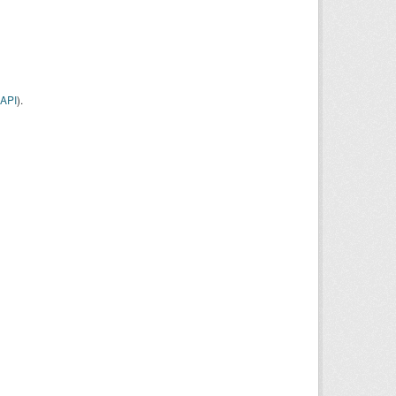
API
).