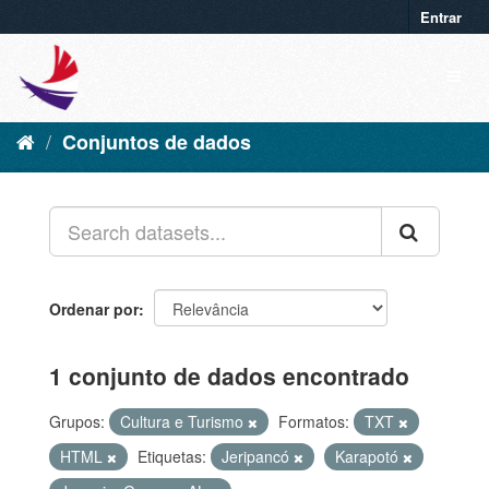
Entrar
Conjuntos de dados
Ordenar por
1 conjunto de dados encontrado
Grupos:
Cultura e Turismo
Formatos:
TXT
HTML
Etiquetas:
Jeripancó
Karapotó