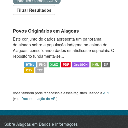
Joaquim Gomes - AL
Filtrar Resultados
Povos Originários em Alagoas
Este conjunto de dados apresenta um panorama
detalhado sobre a população indígena no estado de
Alagoas, consolidando dados estatísticos e espaciais. O
repositório fundamenta-se...
HTML
PNG
XLSX
PDF
GeoJSON
KML
ZIP
CSV
TXT
Você também pode ter acesso a esses registros usando a
API
(veja
Documentação da API
).
Sobre Alagoas em Dados e Informações