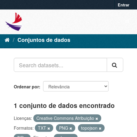
Entrar
Conjuntos de dados
Ordenar por
1 conjunto de dados encontrado
Licenças:
Creative Commons Atribuição
Formatos:
TXT
PNG
topojson