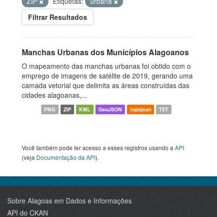
ZIP
Etiquetas:
urbana
Filtrar Resultados
Manchas Urbanas dos Municípios Alagoanos
O mapeamento das manchas urbanas foi obtido com o
emprego de imagens de satélite de 2019, gerando uma
camada vetorial que delimita as áreas construídas das
cidades alagoanas,...
PNG
ZIP
KML
GeoJSON
topojson
TXT
Você também pode ter acesso a esses registros usando a
API
(veja
Documentação da API
).
Sobre Alagoas em Dados e Informações
API do CKAN