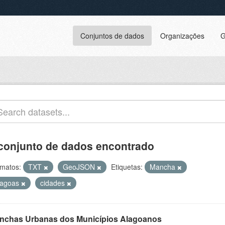
Conjuntos de dados
Organizações
G
conjunto de dados encontrado
matos:
TXT
GeoJSON
Etiquetas:
Mancha
lagoas
cidades
nchas Urbanas dos Municípios Alagoanos