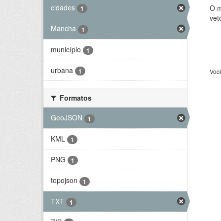
cidades
O m
1
vet
Mancha
1
município
1
urbana
1
Voc
Formatos
GeoJSON
1
KML
1
PNG
1
topojson
1
TXT
1