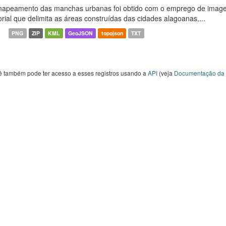
apeamento das manchas urbanas foi obtido com o emprego de image
orial que delimita as áreas construídas das cidades alagoanas,...
PNG
ZIP
KML
GeoJSON
topojson
TXT
ê também pode ter acesso a esses registros usando a
API
(veja
Documentação da 