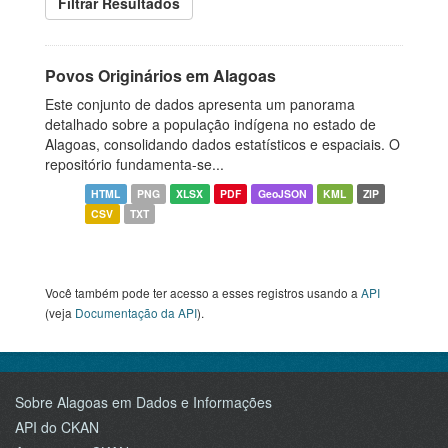
Filtrar Resultados
Povos Originários em Alagoas
Este conjunto de dados apresenta um panorama
detalhado sobre a população indígena no estado de
Alagoas, consolidando dados estatísticos e espaciais. O
repositório fundamenta-se...
HTML
PNG
XLSX
PDF
GeoJSON
KML
ZIP
CSV
TXT
Você também pode ter acesso a esses registros usando a
API
(veja
Documentação da API
).
Sobre Alagoas em Dados e Informações
API do CKAN