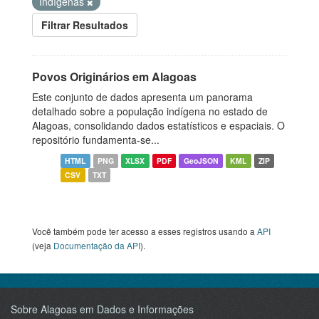
Indígenas
Filtrar Resultados
Povos Originários em Alagoas
Este conjunto de dados apresenta um panorama
detalhado sobre a população indígena no estado de
Alagoas, consolidando dados estatísticos e espaciais. O
repositório fundamenta-se...
HTML
PNG
XLSX
PDF
GeoJSON
KML
ZIP
CSV
TXT
Você também pode ter acesso a esses registros usando a
API
(veja
Documentação da API
).
Sobre Alagoas em Dados e Informações