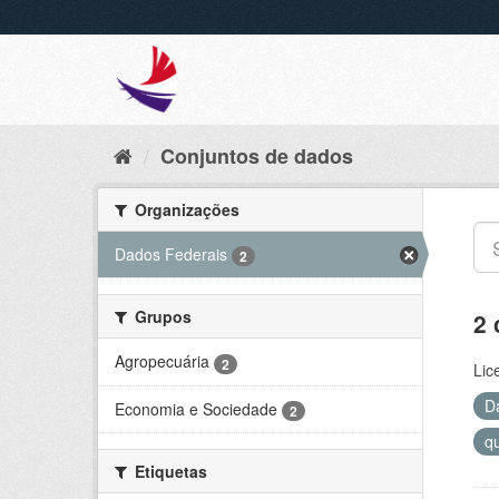
Conjuntos de dados
Organizações
Dados Federais
2
Grupos
2 
Agropecuária
2
Lic
D
Economia e Sociedade
2
q
Etiquetas