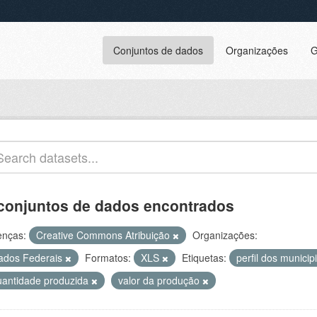
Conjuntos de dados
Organizações
G
conjuntos de dados encontrados
enças:
Creative Commons Atribuição
Organizações:
ados Federais
Formatos:
XLS
Etiquetas:
perfil dos munici
uantidade produzida
valor da produção