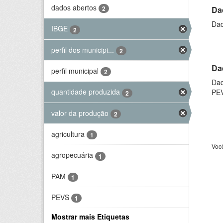
dados abertos
Da
2
Dad
IBGE
2
perfil dos municipi...
2
Da
perfil municipal
2
Dad
quantidade produzida
PE
2
valor da produção
2
agricultura
1
Voc
agropecuária
1
PAM
1
PEVS
1
Mostrar mais Etiquetas