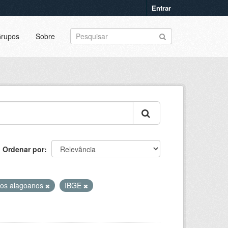
Entrar
rupos
Sobre
Ordenar por
pios alagoanos
IBGE